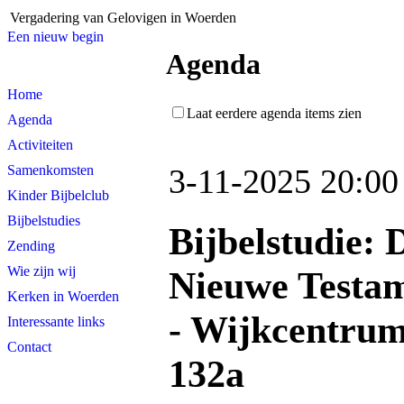
Vergadering van Gelovigen in Woerden
Een nieuw begin
Agenda
Home
Laat eerdere agenda items zien
Agenda
Activiteiten
3-11-2025 20:00
Samenkomsten
Kinder Bijbelclub
Bijbelstudies
Bijbelstudie: 
Zending
Wie zijn wij
Nieuwe Testam
Kerken in Woerden
- Wijkcentrum
Interessante links
Contact
132a