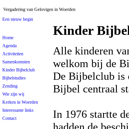
Vergadering van Gelovigen in Woerden
Een nieuw begin
Kinder Bijbe
Home
Agenda
Alle kinderen van
Activiteiten
welkom bij de Bi
Samenkomsten
Kinder Bijbelclub
De Bijbelclub is
Bijbelstudies
Bijbel centraal st
Zending
Wie zijn wij
Kerken in Woerden
Interessante links
In 1976 startte d
Contact
hadden de beschi